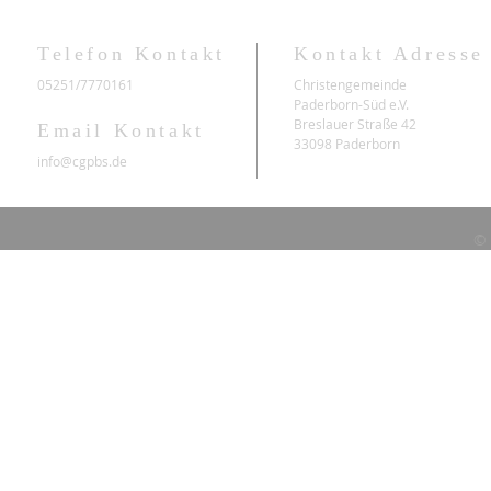
Telefon Kontakt
Kontakt Adresse
05251/7770161
Christengemeinde
Paderborn-Süd e.V.
Breslauer Straße 42
Email Kontakt
33098 Paderborn
info@cgpbs.de
© 