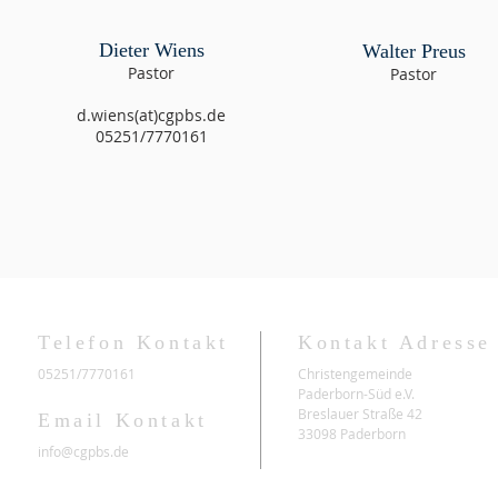
Dieter Wiens
Walter Preus
Pastor
Pastor
d.wiens(at)cgpbs.de
05251/7770161
Telefon Kontakt
Kontakt Adresse
05251/7770161
Christengemeinde
Paderborn-Süd e.V.
Breslauer Straße 42
Email Kontakt
33098 Paderborn
info@cgpbs.de